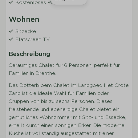
Kostenloses WLAN
Wohnen
Sitzecke
Flatscreen TV
Radio mit CD-Spieler
Beschreibung
Küche
Geräumiges Chalet für 6 Personen, perfekt für
Familien in Drenthe.
Vollständig ausgestattete Küche
Küchengeräte
Das Dotterbloem Chalet im Landgoed Het Grote
Geschirr
Zand ist die ideale Wahl für Familien oder
Besteck
Gruppen von bis zu sechs Personen. Dieses
Trinkgläser
freistehende und ebenerdige Chalet bietet ein
Töpfe
gemütliches Wohnzimmer mit Sitz- und Essecke,
Esstisch
erhellt durch einen sonnigen Erker. Die moderne
Kaffeemaschine
Küche ist vollständig ausgestattet mit einer