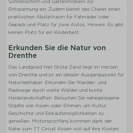
Sonnenschirm und Gartenmöbeln zur
Waschbecken
Entspannung ein. Zudem bietet das Chalet einen
Dusche
praktischen Abstellraum für Fahrräder oder
WC im Badezimmer
Gepäck und Platz für zwei Autos. Hinweis: Es gibt
keinen Platz für ein Kinderbett.
Außenbereich
Anzahl der Parkplätze bei der
Erkunden Sie die Natur von
Ferienunterkunft: 1
Drenthe
Fahrradabstellplatz
Das Landgoed Het Grote Zand liegt im Herzen
Parkplatz beim Ferienhaus
von Drenthe und ist ein idealer Ausgangspunkt für
Terrasse
Naturliebhaber. Erkunden Sie Wander- und
Garten
Radwege durch weite Wälder und bunte
Lagerraum
Heidelandschaften. Besuchen Sie nahegelegene
Sonnenschirm
Städte wie Assen oder Emmen, um Kultur,
Gartenmöbel
Geschichte und Einkaufsmöglichkeiten zu
genießen. Motorsportfans kommen dank der
Parkeinrichtungen
Nähe zum TT Circuit Assen voll auf ihre Kosten.