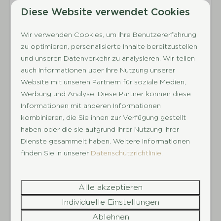
feststellen, dass Angestellte untergebracht
Diese Website verwendet Cookies
werden (direkt oder über Dritte), wird ihnen
sofort der Zugang zu unserer Anlage verwehrt
Wir verwenden Cookies, um Ihre Benutzererfahrung
und sie erhalten keine Rückerstattung der
zu optimieren, personalisierte Inhalte bereitzustellen
bezahlten Gebühren/Garantie.
und unseren Datenverkehr zu analysieren. Wir teilen
Energie-Label:
auch Informationen über Ihre Nutzung unserer
Website mit unseren Partnern für soziale Medien,
Werbung und Analyse. Diese Partner können diese
Darum Landgoed Het Grote
Informationen mit anderen Informationen
Zand
kombinieren, die Sie ihnen zur Verfügung gestellt
haben oder die sie aufgrund Ihrer Nutzung ihrer
Dienste gesammelt haben. Weitere Informationen
finden Sie in unserer
Datenschutzrichtlinie
.
Entdecke Drenthe
Gelegen im Herzen von Drenthe: Natur, Assen
Alle akzeptieren
und TT Circuit ganz in der Nähe.
Individuelle Einstellungen
Ablehnen