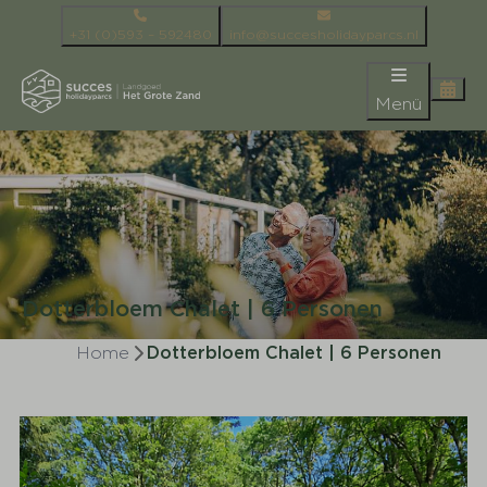
+31 (0)593 – 592480
info@succesholidayparcs.nl
Menü
Dotterbloem Chalet | 6 Personen
Home
Dotterbloem Chalet | 6 Personen