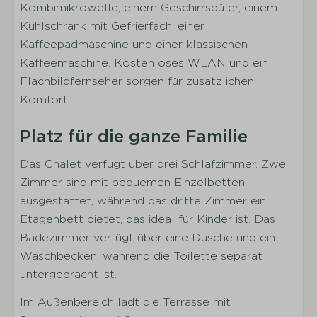
Wasserkocher
Kombimikrowelle, einem Geschirrspüler, einem
Kühlschrank und Tiefkühltruhe
Kühlschrank mit Gefrierfach, einer
Gaskochfeld
Kaffeepadmaschine und einer klassischen
Kombi-Mikrowelle
Kaffeemaschine. Kostenloses WLAN und ein
Geschirrspülmaschine
Flachbildfernseher sorgen für zusätzlichen
Komfort.
Schlafen
Platz für die ganze Familie
Anzahl der Schlafzimmer: 3
Das Chalet verfügt über drei Schlafzimmer. Zwei
Anzahl der Schlafzimmer im Erdgeschoss: 3
Zimmer sind mit bequemen Einzelbetten
Anzahl der Einzelbetten: 4
ausgestattet, während das dritte Zimmer ein
Anzahl der Etagenbetten: 1
Etagenbett bietet, das ideal für Kinder ist. Das
Inklusive Bettwäsche pro gebuchter Person
Badezimmer verfügt über eine Dusche und ein
Hartböden in den Schlafzimmern
Waschbecken, während die Toilette separat
Sanitäranlagen
untergebracht ist.
Im Außenbereich lädt die Terrasse mit
Anzahl der Badezimmer: 1