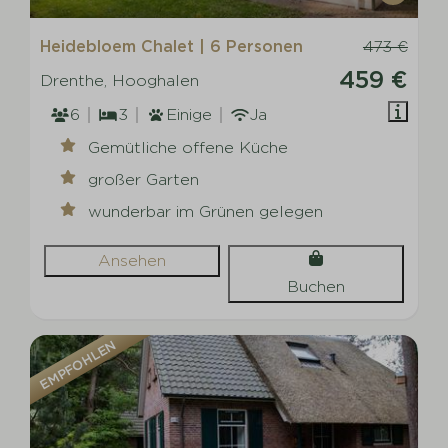
Heidebloem Chalet | 6 Personen
473 €
459 €
Drenthe, Hooghalen
6
3
Einige
Ja
Gemütliche offene Küche
großer Garten
wunderbar im Grünen gelegen
Ansehen
Buchen
EMPFOHLEN