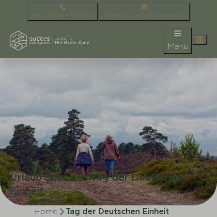
+31 (0)593 – 592480
info@succesholidayparcs.nl
Menü
Urlaub über den Tag der Deutschen
Einheit
Home
Tag der Deutschen Einheit