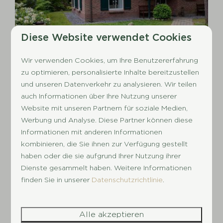
Diese Website verwendet Cookies
8,9
Wir verwenden Cookies, um Ihre Benutzererfahrung
Stuifzand Bungalow mit Alkoven |
560 €
zu optimieren, personalisierte Inhalte bereitzustellen
6+2 Personen
543 €
und unseren Datenverkehr zu analysieren. Wir teilen
Drenthe, Hooghalen
auch Informationen über Ihre Nutzung unserer
Website mit unseren Partnern für soziale Medien,
8
3
Nein
Ja
Werbung und Analyse. Diese Partner können diese
Freistehender 8-Personen-Bungalow
Informationen mit anderen Informationen
mit Alkovenbett
kombinieren, die Sie ihnen zur Verfügung gestellt
haben oder die sie aufgrund Ihrer Nutzung ihrer
möblierte Terrasse in naturnaher
Dienste gesammelt haben. Weitere Informationen
Umgebung
finden Sie in unserer
Datenschutzrichtlinie
.
voll ausgestattete Küche.
Ansehen
Alle akzeptieren
Buchen