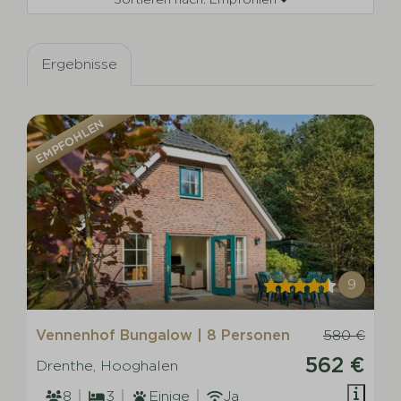
Ergebnisse
EMPFOHLEN
9
Vennenhof Bungalow | 8 Personen
580 €
562 €
Drenthe, Hooghalen
8
3
Einige
Ja