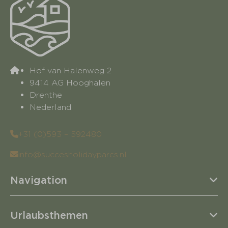
Hof van Halenweg 2
9414 AG Hooghalen
Drenthe
Nederland
+31 (0)593 – 592480
info@succesholidayparcs.nl
Navigation
Urlaubsthemen