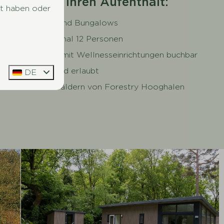
Mehr über Ihren Aufenthalt:
lt haben oder
Chalets und Bungalows
Für maximal 12 Personen
Optional mit Wellnesseinrichtungen buchbar
Hunde sind erlaubt
DE
In den Wäldern von Forestry Hooghalen