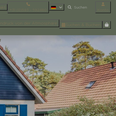
akt
+31 (0)593 – 592480
Konto
Eindruck von der Atmosphäre
Suchen & Buchen