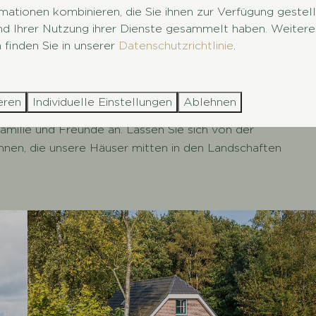
itten in Hollands Natur
mationen kombinieren, die Sie ihnen zur Verfügung gestel
und Ihrer Nutzung ihrer Dienste gesammelt haben. Weitere
er Ruhe- und Wohlfühloase. In unseren Naturhäusern
 finden Sie in unserer
Datenschutzrichtlinie
.
alets sind für maximal
6 Personen
geeignet und geben
riöse Übernachtungen in den geräumigen Unterkünften in
wie nie zuvor. Einige Unterkünfte sind mit einer
Sauna
eren
Individuelle Einstellungen
Ablehnen
undum erholen können. Sehen Sie sich auch unsere
amilie und Freunde an. Lassen Sie sich von der
hnen, die unsere Häuser mitten in den Landschaften