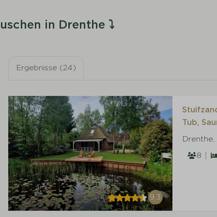
häuschen in Drenthe
⤵
Ergebnisse (24)
Stuifzan
Tub, Sau
Drenthe,
8
9,3