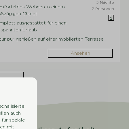
3 Nächte
mfortables Wohnen in einem
2 Personen
oßzügigen Chalet
mplett ausgestattet für einen
tspannten Urlaub
ur pur genießen auf einer möblierten Terrasse
Ansehen
nisse (21)
onalisierte
eilen auch
für soziale
en mit