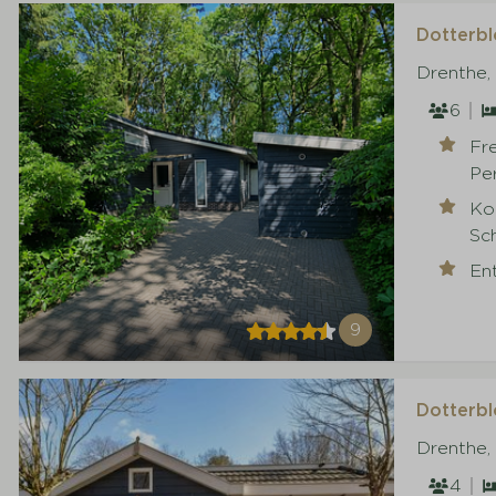
Dotterbl
Drenthe,
6
Fre
Pe
Ko
Sc
En
9
Dotterbl
Drenthe,
4