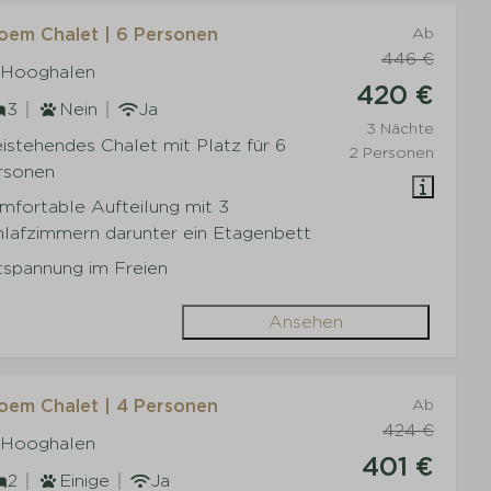
oem Chalet | 6 Personen
Ab
446 €
 Hooghalen
420 €
3
Nein
Ja
3 Nächte
istehendes Chalet mit Platz für 6
2 Personen
rsonen
mfortable Aufteilung mit 3
hlafzimmern darunter ein Etagenbett
tspannung im Freien
Ansehen
oem Chalet | 4 Personen
Ab
424 €
 Hooghalen
401 €
2
Einige
Ja