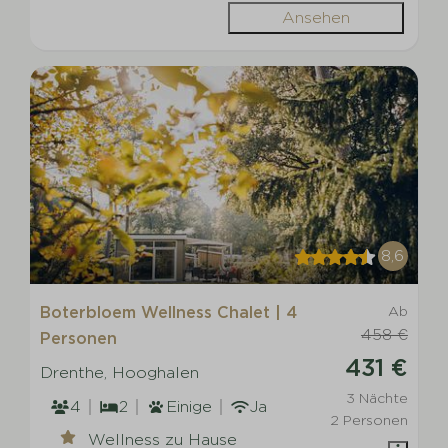
Ansehen
8,6
Boterbloem Wellness Chalet | 4
Ab
458 €
Personen
431 €
Drenthe, Hooghalen
3 Nächte
4
2
Einige
Ja
2 Personen
Wellness zu Hause