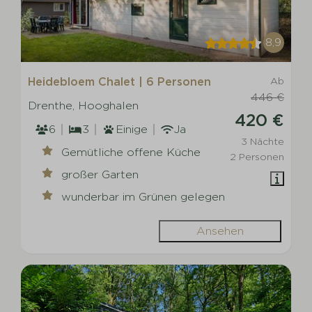
8,9
Heidebloem Chalet | 6 Personen
Ab
446 €
Drenthe, Hooghalen
420 €
6
3
Einige
Ja
3 Nächte
Gemütliche offene Küche
2 Personen
großer Garten
wunderbar im Grünen gelegen
Ansehen