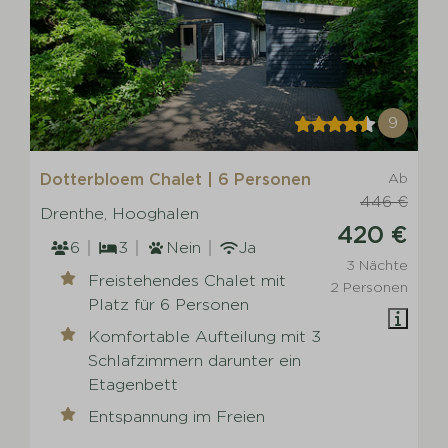
9
Dotterbloem Chalet | 6 Personen
Ab
446 €
Drenthe, Hooghalen
420 €
6
3
Nein
Ja
3 Nächte
Freistehendes Chalet mit
2 Personen
Platz für 6 Personen
Komfortable Aufteilung mit 3
Schlafzimmern darunter ein
Etagenbett
Entspannung im Freien