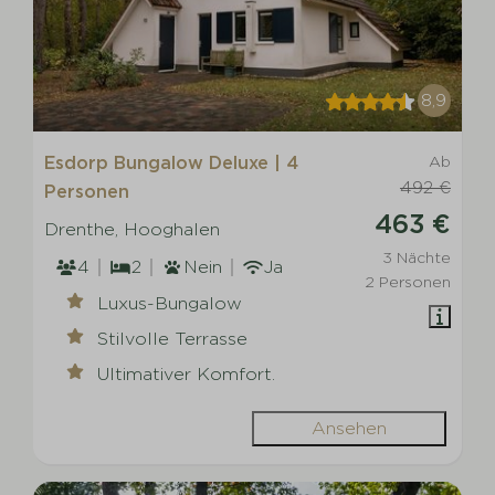
8,9
Esdorp Bungalow Deluxe | 4
Ab
492 €
Personen
463 €
Drenthe, Hooghalen
3 Nächte
4
2
Nein
Ja
2 Personen
Luxus-Bungalow
Stilvolle Terrasse
Ultimativer Komfort.
Ansehen