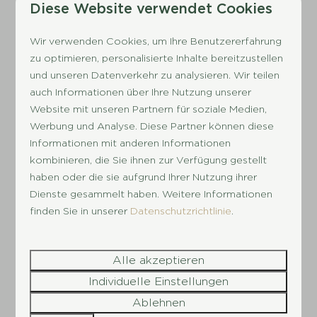
Diese Website verwendet Cookies
Wir verwenden Cookies, um Ihre Benutzererfahrung
zu optimieren, personalisierte Inhalte bereitzustellen
und unseren Datenverkehr zu analysieren. Wir teilen
auch Informationen über Ihre Nutzung unserer
Website mit unseren Partnern für soziale Medien,
Werbung und Analyse. Diese Partner können diese
9
Informationen mit anderen Informationen
kombinieren, die Sie ihnen zur Verfügung gestellt
haben oder die sie aufgrund Ihrer Nutzung ihrer
Dotterbloem Chalet | 4 Personen
Ab
Dienste gesammelt haben. Weitere Informationen
424 €
Drenthe, Hooghalen
finden Sie in unserer
Datenschutzrichtlinie
.
401 €
4
2
Einige
Ja
3 Nächte
Komfortables Wohnen in
2 Personen
Alle akzeptieren
einem großzügigen Chalet
Individuelle Einstellungen
Komplett ausgestattet für
Ablehnen
einen entspannten Urlaub