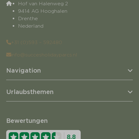
Hof van Halenweg 2
9414 AG Hooghalen
Drenthe
Nederland
+31 (0)593 – 592480
info@succesholidayparcs.nl
Navigation
Urlaubsthemen
Bewertungen
8.8