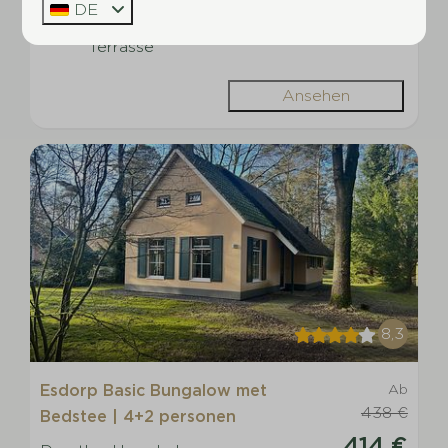
DE
Natur pur genießen auf einer möblierten
Terrasse
Ansehen
8,3
Esdorp Basic Bungalow met
Ab
438 €
Bedstee | 4+2 personen
414 €