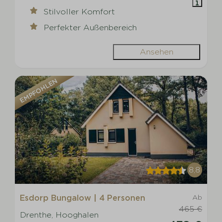
Stilvoller Komfort
Perfekter Außenbereich
Ansehen
EMPFOHLEN
8,8
Esdorp Bungalow | 4 Personen
Ab
465 €
Drenthe, Hooghalen