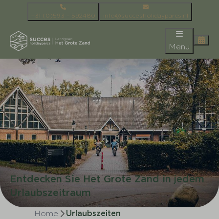
+31 (0)593 – 592480
info@succesholidayparcs.nl
Menü
Entdecken Sie Het Grote Zand in jedem
Urlaubszeitraum
Home
Urlaubszeiten