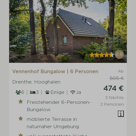
8,8
Vennenhof Bungalow | 6 Personen
Ab
505 €
Drenthe, Hooghalen
474 €
6
3
Einige
Ja
3 Nächte
Freistehender 6-Personen-
2 Personen
Bungalow
möblierte Terrasse in
naturnaher Umgebung